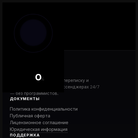
Ноя ИИ
0
%
AI-агент, который ведёт переписку и
закрывает продажи в мессенджерах 24/7
— без программистов.
ДОКУМЕНТЫ
Политика конфиденциальности
Публичная оферта
Лицензионное соглашение
Юридическая информация
ПОДДЕРЖКА